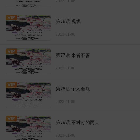
2023-11-06
第76话 视线
2023-11-06
第77话 来者不善
2023-11-06
第78话 个人会展
2023-11-06
第79话 不对付的两人
2023-11-06