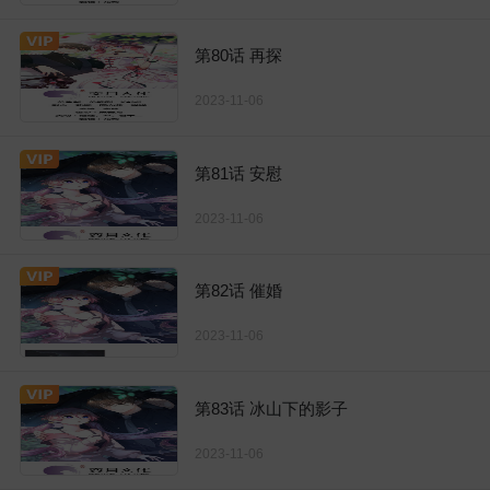
第80话 再探
2023-11-06
第81话 安慰
2023-11-06
第82话 催婚
2023-11-06
第83话 冰山下的影子
2023-11-06