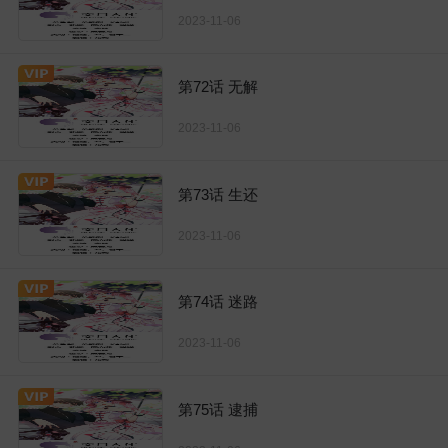
2023-11-06
第72话 无解
2023-11-06
第73话 生还
2023-11-06
第74话 迷路
2023-11-06
第75话 逮捕