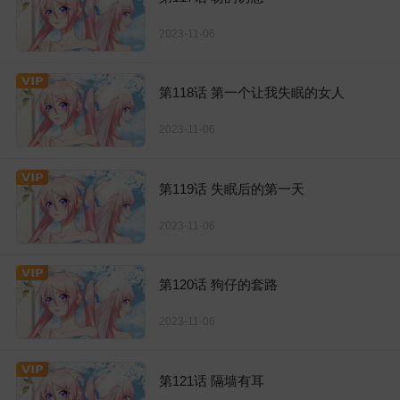
2023-11-06
第118话 第一个让我失眠的女人
2023-11-06
第119话 失眠后的第一天
2023-11-06
第120话 狗仔的套路
2023-11-06
第121话 隔墙有耳