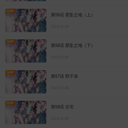
第55话 星坠之地（上）
2023-11-06
第56话 星坠之地（下）
2023-11-06
第57话 邢子添
2023-11-06
第58话 古宅
2023-11-06