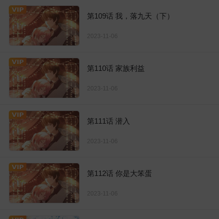
第109话 我，落九天（下）
2023-11-06
第110话 家族利益
2023-11-06
第111话 潜入
2023-11-06
第112话 你是大笨蛋
2023-11-06