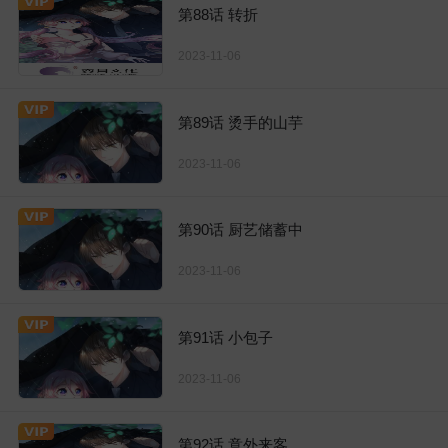
第88话 转折
2023-11-06
第89话 烫手的山芋
2023-11-06
第90话 厨艺储蓄中
2023-11-06
第91话 小包子
2023-11-06
第92话 意外来客