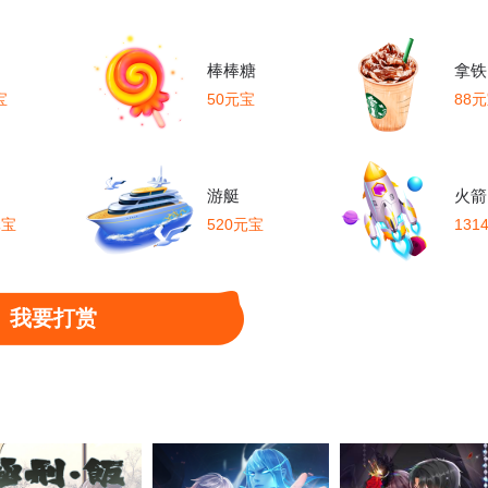
棒棒糖
拿铁
宝
50元宝
88
游艇
火箭
元宝
520元宝
131
我要打赏