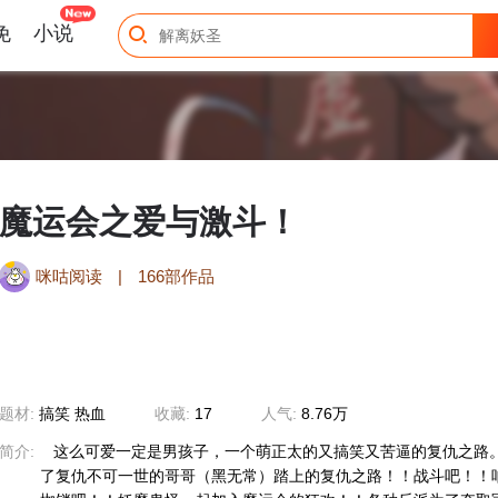
免
小说
魔运会之爱与激斗！
咪咕阅读
|
166部作品
题材:
搞笑 热血
收藏:
17
人气:
8.76万
简介:
这么可爱一定是男孩子，一个萌正太的又搞笑又苦逼的复仇之路。
了复仇不可一世的哥哥（黑无常）踏上的复仇之路！！战斗吧！！