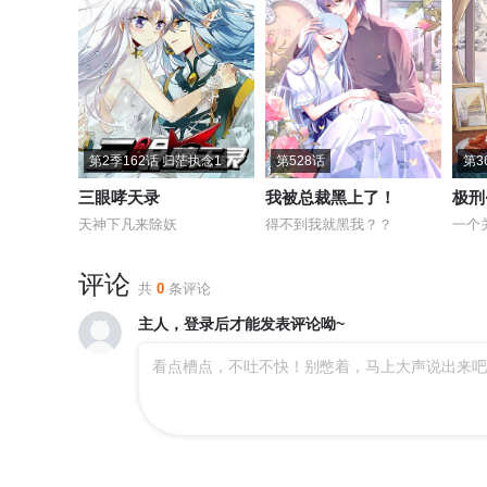
第2季162话 归茫执念1
第528话
第3
三眼哮天录
我被总裁黑上了！
极刑
天神下凡来除妖
得不到我就黑我？？
一个
评论
共
0
条评论
主人，登录后才能发表评论呦~
看点槽点，不吐不快！别憋着，马上大声说出来吧