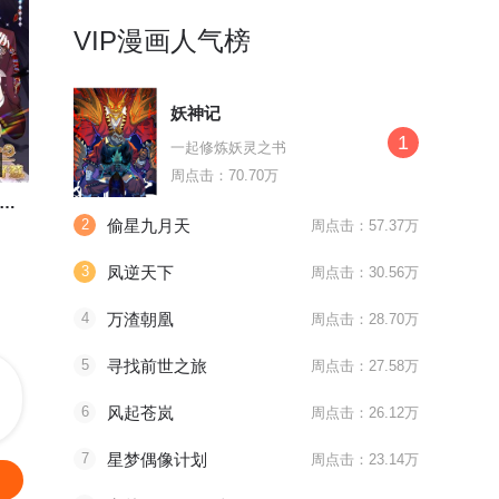
VIP漫画人气榜
妖神记
1
一起修炼妖灵之书
第514话 听信谣言
地狱告白诗漫动画上线
第351话 
周点击：70.70万
重生空间：豪门辣妻不好惹
尊上
地狱告白诗
踏碎仙河
2
偷星九月天
周点击：57.37万
上一世的耻，这世来雪！
到底谁是真正的守护人
谱写一段永
3
凤逆天下
周点击：30.56万
4
万渣朝凰
周点击：28.70万
5
寻找前世之旅
周点击：27.58万
6
风起苍岚
周点击：26.12万
7
星梦偶像计划
周点击：23.14万