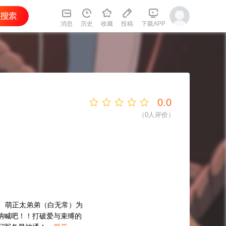
消息
历史
收藏
投稿
下载APP
0.0
（
0
人评价）
 萌正太弟弟（白无常）为
呐喊吧！！打破爱与束缚的