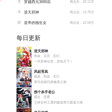
8
穿越西元3000后
周点击：20.11万
9
逆天邪神
周点击：13.75万
10
皇帝的独生女
周点击：12.04万
每日更新
逆天邪神
热血 · 后宫 · 玄幻
一代邪神出世，君临天下！
风起苍岚
修真 · 热血 · 玄幻
菜鸟也能问鼎修真之巅
拐个杀手老公
霸总 · 恋爱
王牌女特工遇到极道势力霸道大佬