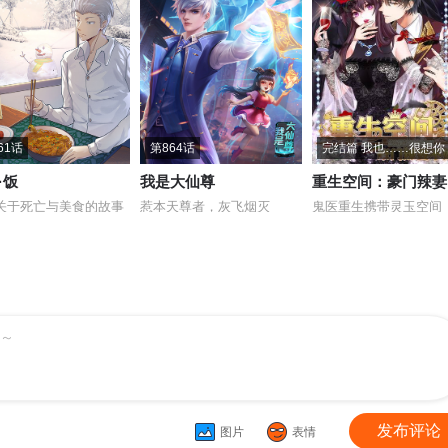
61话
第864话
完结篇 我也……很想你
·饭
我是大仙尊
关于死亡与美食的故事
惹本天尊者，灰飞烟灭
鬼医重生携带灵玉空间
～
发布评论
图片
表情