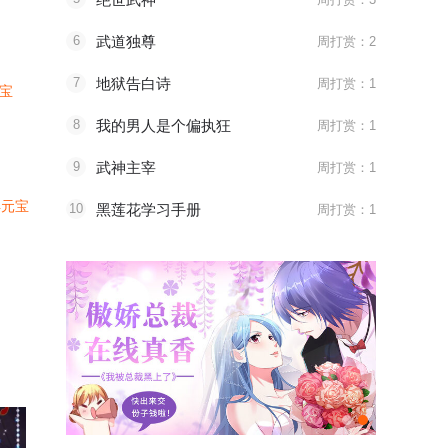
6
武道独尊
周打赏：2
7
地狱告白诗
周打赏：1
元宝
8
我的男人是个偏执狂
周打赏：1
9
武神主宰
周打赏：1
4元宝
10
黑莲花学习手册
周打赏：1