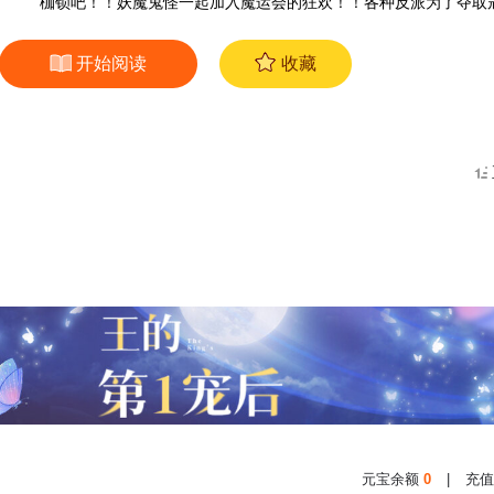
枷锁吧！！妖魔鬼怪一起加入魔运会的狂欢！！各种反派为了夺取
是最后的赢家？！天空才是你们的极限！！友谊第一，比赛第二？
吧！！
开始阅读
收藏
元宝余额
0
|
充值