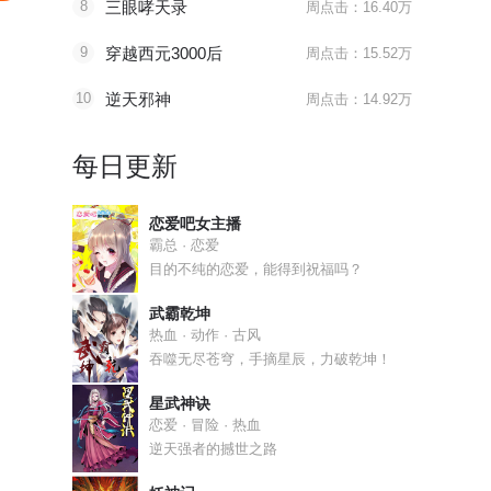
8
三眼哮天录
周点击：16.40万
9
穿越西元3000后
周点击：15.52万
10
逆天邪神
周点击：14.92万
每日更新
恋爱吧女主播
霸总 · 恋爱
目的不纯的恋爱，能得到祝福吗？
武霸乾坤
热血 · 动作 · 古风
吞噬无尽苍穹，手摘星辰，力破乾坤！
星武神诀
恋爱 · 冒险 · 热血
逆天强者的撼世之路