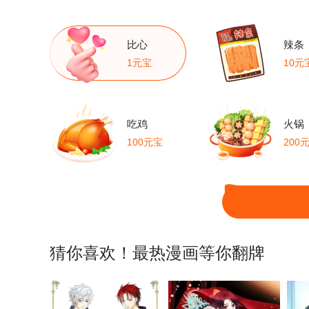
比心
辣条
1元宝
10元
吃鸡
火锅
100元宝
200
猜你喜欢！最热漫画等你翻牌