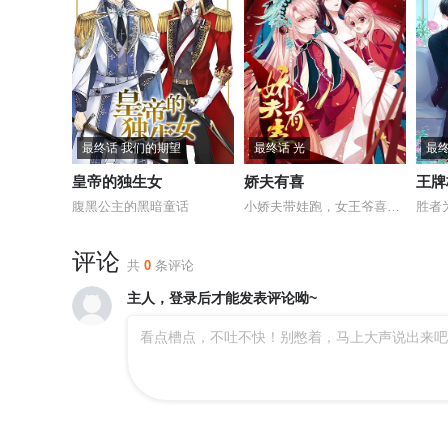
最终话 我们的期望
最终话 光
最
皇帝的独生女
娇夫有喜
王牌
腹黑公主的黑暗童话
小娇夫带娃跑，女王爷喜当妈。
胜者
评论
共
0
条评论
主人，登录后才能发表评论呦~
看点槽点，不吐不快！别憋着，马上大声说出来吧