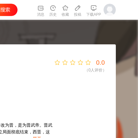
消息
历史
收藏
投稿
下载APP
0.0
（
0
人评价）
号改为晋，是为晋武帝。晋武
立局面彻底结束，西晋，这