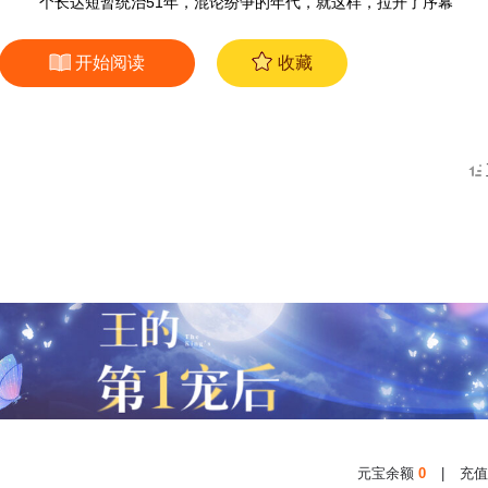
个长达短暂统治51年，混论纷争的年代，就这样，拉开了序幕
开始阅读
收藏
元宝余额
0
|
充值