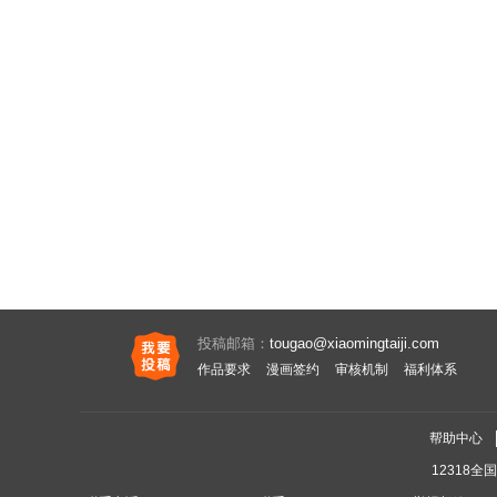
投稿邮箱：
tougao@xiaomingtaiji.com
作品要求
漫画签约
审核机制
福利体系
帮助中心
12318