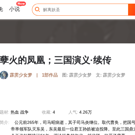
免
小说
孽火的凤凰；三国演义·续传
霹雳少女梦
|
1部作品
图: 霹雳少女梦
文: 霹雳少女梦
题材:
热血 战争
收藏:
4
人气:
4.26万
简介:
公元前265年，司马昭病逝，其子司马炎继位。取代曹奂，把国
帝率领军队灭东吴，东吴最后一位君王孙皓被迫投降。至此三国鼎