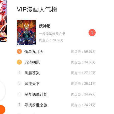
VIP漫画人气榜
妖神记
1
一起修炼妖灵之书
最终话
公告2 王妃喊你来看第二部啦！
最终话 我
周点击：70.69万
黑莲花学习手册
王妃的婚后指南
万渣朝凰
2
偷星九月天
周点击：58.62万
假•恶毒少女×真•复仇皇子
婚后生活要墨守成规？
3
万渣朝凰
周点击：34.63万
4
风起苍岚
周点击：27.19万
5
凤逆天下
周点击：26.11万
6
星梦偶像计划
周点击：24.99万
7
寻找前世之旅
周点击：24.21万