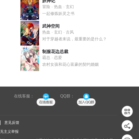
妖神记
冒险 · 热血 · 玄幻
一起修炼妖灵之书
武神空间
热血 · 玄幻 · 古风
对于穿越者来说，最重要的是什么？
制服花边总裁
霸总 · 恋爱
农村女孩和花心富豪的契约婚姻
在线客服：
QQ群：
意见反馈
无主义举报