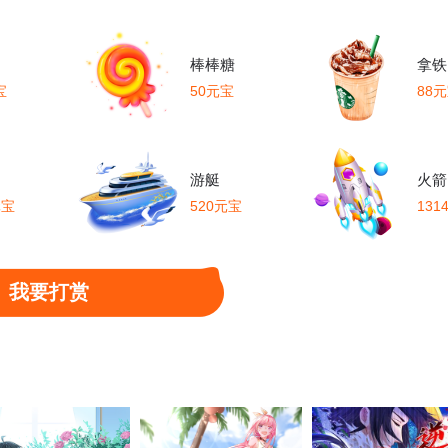
棒棒糖
拿铁
宝
50元宝
88
游艇
火箭
元宝
520元宝
131
我要打赏