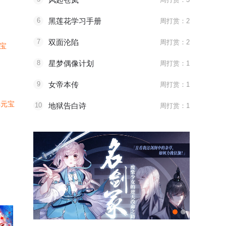
6
黑莲花学习手册
周打赏：2
7
双面沦陷
周打赏：2
元宝
8
星梦偶像计划
周打赏：1
9
女帝本传
周打赏：1
4元宝
10
地狱告白诗
周打赏：1