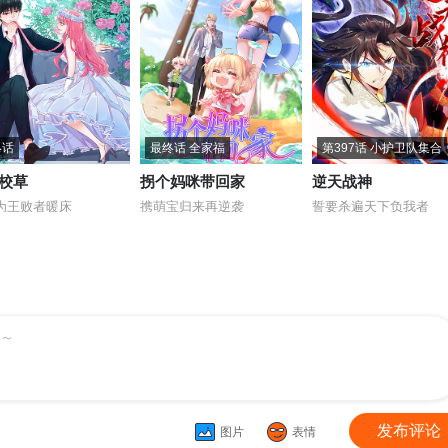
终话
最终话 全家福
第397话 小护卫队集合
校草
拐个妈咪带回家
逆天战神
为王败者暖床
携萌宝归来再逆袭
誓要杀遍天下负我者
～
发布评论
图片
表情