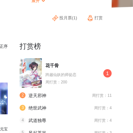
展开

投月票(1)
打赏
打赏榜
正序
花千骨
1
跨越仙妖的师徒恋
周打赏：200
2
逆天邪神
周打赏：11
3
绝世武神
周打赏：4
4
武道独尊
周打赏：4
元宝
5
风起苍岚
周打赏：3