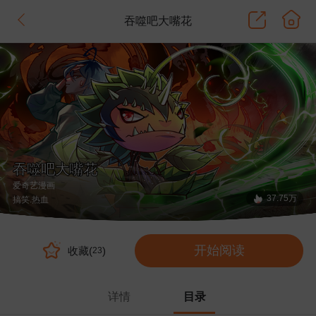
吞噬吧大嘴花
吞噬吧大嘴花
爱奇艺漫画
37.75万
搞笑
.热血
开始阅读
收藏(
)
23
详情
目录