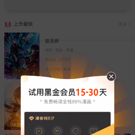
上升最快
更多
驭灵师
搞笑
热血
穿越
周点击：
8.71万
斗天斗地斗鬼神
绝世武神
冒险
热血
动作
周点击：
8.89万
武道，决定命运