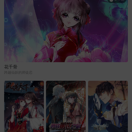
花千骨
跨越仙妖的师徒恋