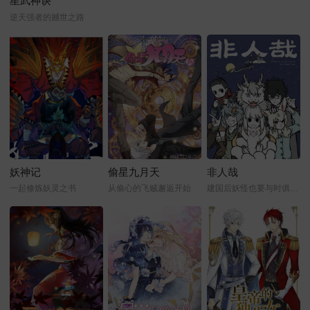
星武神诀
逆天强者的撼世之路
妖神记
偷星九月天
非人哉
一起修炼妖灵之书
从偷心的飞贼邂逅开始
建国后妖怪也要与时俱进才行