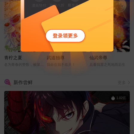
青柠之夏
武道独尊
仙武帝尊
名为青春的赞歌，被深情的奏响！
我命在我不在天！
且看我置之死地而后生
新作尝鲜
更多
1.02亿