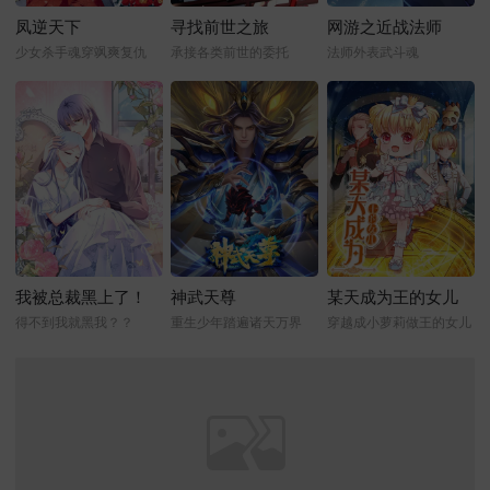
凤逆天下
寻找前世之旅
网游之近战法师
少女杀手魂穿飒爽复仇
承接各类前世的委托
法师外表武斗魂
我被总裁黑上了！
神武天尊
某天成为王的女儿
得不到我就黑我？？
重生少年踏遍诸天万界
穿越成小萝莉做王的女儿