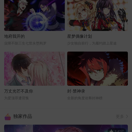
地府我开的
星梦偶像计划
业障不除三生七世永堕阎罗
少女独自前行，为履约踏上星途
万丈光芒不及你
封·禁神录
为爱顶罪遭背叛
全新的角度诠释封神榜
独家作品
更多
2.47亿