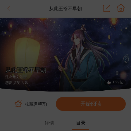
从此王爷不早朝
从此王爷不早朝
泛次元文化
1.99亿
恋爱
.搞笑
.古风
开始阅读
收藏(
)
5.85万
详情
目录