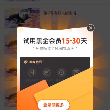
第4话 有钱人的生活
2019-09-18
第5话 女人，放乖点！
2019-09-18
第6话 大户人家最是无情
2019-09-24
第7话 是游戏还是真心？
2019-09-27