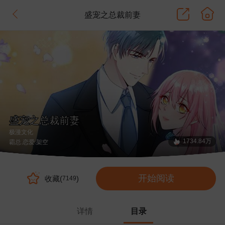
盛宠之总裁前妻
盛宠之总裁前妻
极漫文化
1734.84万
霸总
.恋爱
.架空
开始阅读
收藏(
)
7149
详情
目录