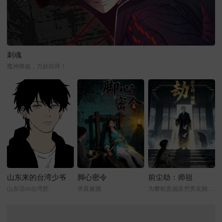
刺魂
魔神降临，万妖叩拜！
山东来的台湾少爷
脚心密令
前尘劫：师祖
山东话vs台湾腔
求真被捕
为攀权贵抛弃穷男友顾寒的林浅浅