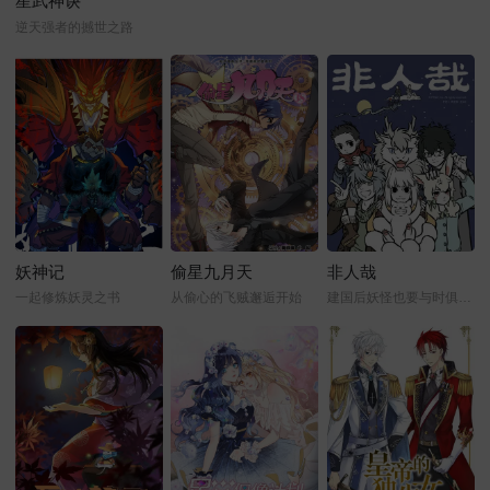
星武神诀
逆天强者的撼世之路
妖神记
偷星九月天
非人哉
一起修炼妖灵之书
从偷心的飞贼邂逅开始
建国后妖怪也要与时俱进才行