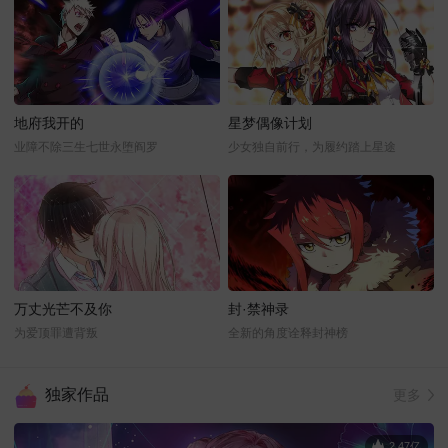
地府我开的
星梦偶像计划
业障不除三生七世永堕阎罗
少女独自前行，为履约踏上星途
万丈光芒不及你
封·禁神录
为爱顶罪遭背叛
全新的角度诠释封神榜
独家作品
更多
2.47亿