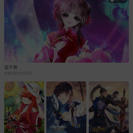
花千骨
跨越仙妖的师徒恋