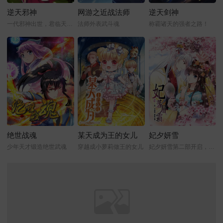
逆天邪神
网游之近战法师
逆天剑神
一代邪神出世，君临天下！
法师外表武斗魂
称霸诸天的强者之路！
绝世战魂
某天成为王的女儿
妃夕妍雪
少年天才锻造绝世武魂
穿越成小萝莉做王的女儿
妃夕妍雪第二部开启，缘起之章