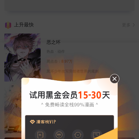
上升最快
更多
恶之环
热血
动作
周点击：
8.97万
黑环少年改写异能者世界的规则
三眼哮天录
恋爱
热血
玄幻
周点击：
13.71万
天神下凡来除妖