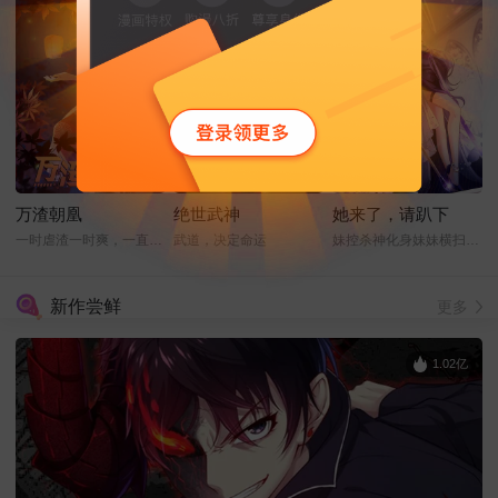
万渣朝凰
绝世武神
她来了，请趴下
一时虐渣一时爽，一直虐渣一直爽
武道，决定命运
妹控杀神化身妹妹横扫娱乐圈
新作尝鲜
更多
1.02亿