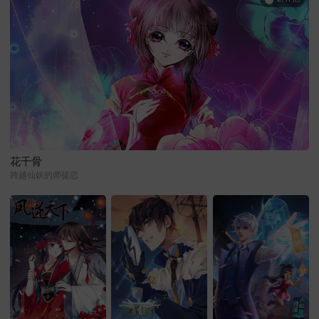
花千骨
跨越仙妖的师徒恋