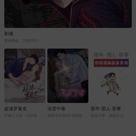
刺魂
魔神降临，万妖叩拜！
超速罗曼史
深度中毒
那年·那人·那事
不婚主义者一旦怀孕，那该怎么办？
我要追究你6年前跑路的责任
都是往事，都是生活