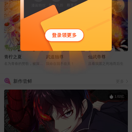
青柠之夏
武道独尊
仙武帝尊
名为青春的赞歌，被深情的奏响！
我命在我不在天！
且看我置之死地而后生
新作尝鲜
更多
1.02亿