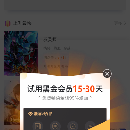
上升最快
更多
驭灵师
搞笑
热血
穿越
周点击：
8.71万
斗天斗地斗鬼神
绝世武神
冒险
热血
动作
周点击：
8.89万
武道，决定命运