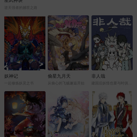
星武神诀
逆天强者的撼世之路
妖神记
偷星九月天
非人哉
一起修炼妖灵之书
从偷心的飞贼邂逅开始
建国后妖怪也要与时俱进才行