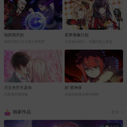
地府我开的
星梦偶像计划
业障不除三生七世永堕阎罗
少女独自前行，为履约踏上星途
万丈光芒不及你
封·禁神录
为爱顶罪遭背叛
全新的角度诠释封神榜
独家作品
更多
2.47亿