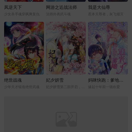
凤逆天下
网游之近战法师
我是大仙尊
少女杀手魂穿飒爽复仇
法师外表武斗魂
惹本天尊者，灰飞烟灭
绝世战魂
妃夕妍雪
妈咪快跑：爹地追来了
少年天才锻造绝世武魂
妃夕妍雪第二部开启，缘起之章
缘起十年前一场欢爱